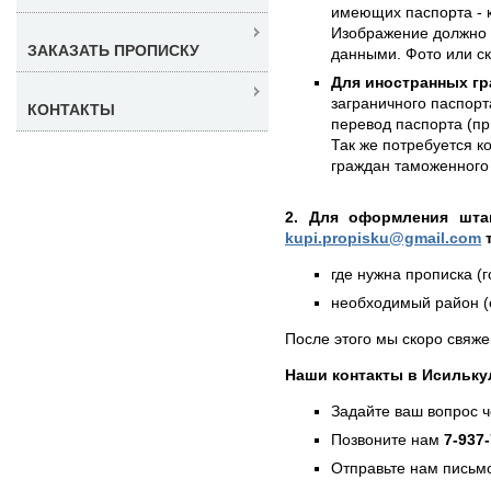
имеющих паспорта - к
Изображение должно 
ЗАКАЗАТЬ ПРОПИСКУ
данными. Фото или с
Для иностранных гр
заграничного паспорт
КОНТАКТЫ
перевод паспорта (пр
Так же потребуется к
граждан таможенного 
2. Для оформления штам
kupi.propisku@gmail.com
т
где нужна прописка (г
необходимый район (е
После этого мы скоро свяже
Наши контакты в Исильку
Задайте ваш вопрос 
Позвоните нам
7-937
Отправьте нам письмо